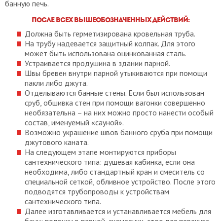
банную печь.
После всех вышеобозначенных действий:
Должна быть герметизирована кровельная труба.
На трубу надевается защитный колпак. Для этого
может быть использована оцинкованная сталь.
Устраивается продушина в здании парной.
Швы бревен внутри парной утыкиваются при помощи
пакли либо джута.
Отделываются банные стены. Если был использован
сруб, обшивка стен при помощи вагонки совершенно
необязательна – на них можно просто нанести особый
состав, именуемый «сауной».
Возможно украшение швов банного сруба при помощи
джутового каната.
На следующем этапе монтируются приборы
сантехнического типа: душевая кабинка, если она
необходима, либо стандартный кран и смеситель со
специальной сеткой, обливное устройство. После этого
подводятся трубопроводы к устройствам
сантехнического типа.
Далее изготавливается и устанавливается мебель для
бани: полочки в парной, скамеечки, стол для перекуса,