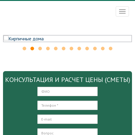
Toggl
naviga
КОНСУЛЬТАЦИЯ И РАСЧЕТ ЦЕНЫ (СМЕТЫ)
Ф.И.О.
*:
ТЕЛЕФОН
*
:
*
EMAIL
:
*
ВАШ