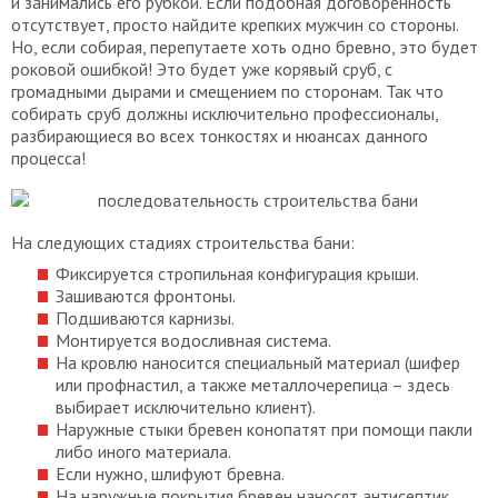
и занимались его рубкой. Если подобная договоренность
отсутствует, просто найдите крепких мужчин со стороны.
Но, если собирая, перепутаете хоть одно бревно, это будет
роковой ошибкой! Это будет уже корявый сруб, с
громадными дырами и смещением по сторонам. Так что
собирать сруб должны исключительно профессионалы,
разбирающиеся во всех тонкостях и нюансах данного
процесса!
На следующих стадиях строительства бани:
Фиксируется стропильная конфигурация крыши.
Зашиваются фронтоны.
Подшиваются карнизы.
Монтируется водосливная система.
На кровлю наносится специальный материал (шифер
или профнастил, а также металлочерепица – здесь
выбирает исключительно клиент).
Наружные стыки бревен конопатят при помощи пакли
либо иного материала.
Если нужно, шлифуют бревна.
На наружные покрытия бревен наносят антисептик.